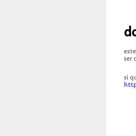
d
est
ser 
si q
http